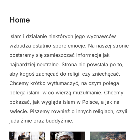
to
content
Home
Islam i działanie niektórych jego wyznawców
wzbudza ostatnio spore emocje. Na naszej stronie
postaramy się zamieszczać informacje jak
najbardziej neutralne. Strona nie powstała po to,
aby kogoś zachęcać do religii czy zniechęcać.
Chcemy krótko wytłumaczyć, na czym polega
polega islam, w co wierzą muzułmanie. Chcemy
pokazać, jak wygląda islam w Polsce, a jak na
świecie. Piszemy również o innych religiach, czyli
judaiźmie oraz buddyźmie.