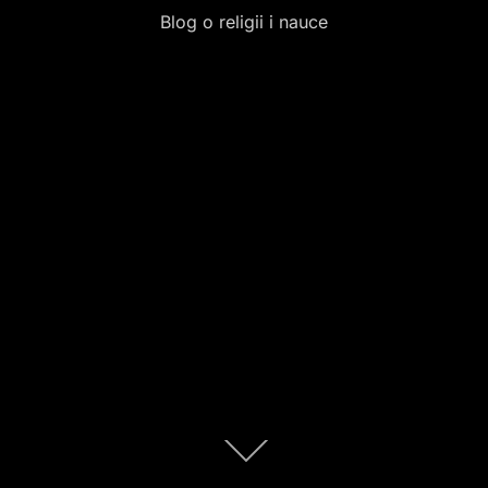
Blog o religii i nauce
Scroll
down