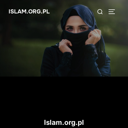
Skip
Search
ISLAM.ORG.PL
to
TOGGLE
for:
content
Islam.org.pl