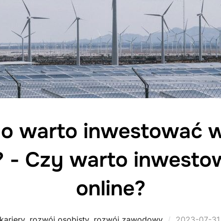
o warto inwestować w
- Czy warto inwesto
online?
Posted
kariery
,
rozwój osobisty
,
rozwój zawodowy
2023-07-31