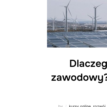
Dlaczeg
zawodowy? 
by
kursy online
,
rozwój 