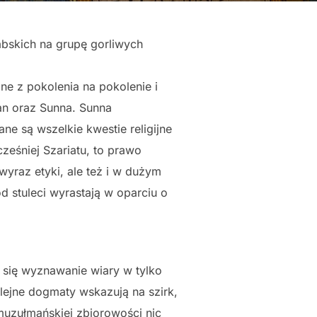
abskich na grupę gorliwych
ne z pokolenia na pokolenie i
an oraz Sunna. Sunna
ne są wszelkie kwestie religijne
eśniej Szariatu, to prawo
yraz etyki, ale też i w dużym
e od stuleci wyrastają w oparciu o
 się wyznawanie wiary w tylko
olejne dogmaty wskazują na szirk,
 muzułmańskiej zbiorowości nic