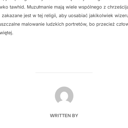
wko tawhid. Muzułmanie mają wiele wspólnego z chrześcija
 zakazane jest w tej religii, aby uosabiać jakikolwiek wiz
uszczalne malowanie ludzkich portretów, bo przecież człow
iętej.
POST AUTHOR
WRITTEN BY