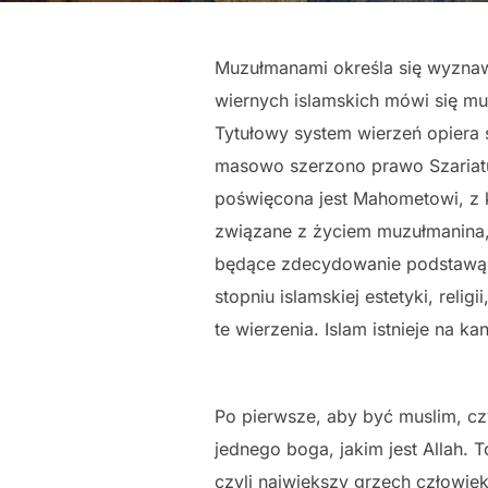
Muzułmanami określa się wyznawc
wiernych islamskich mówi się mu
Tytułowy system wierzeń opiera s
masowo szerzono prawo Szariatu
poświęcona jest Mahometowi, z ko
związane z życiem muzułmanina,
będące zdecydowanie podstawą fi
stopniu islamskiej estetyki, religi
te wierzenia. Islam istnieje na 
Po pierwsze, aby być muslim, c
jednego boga, jakim jest Allah. 
czyli największy grzech człowiek