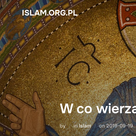
Skip
ISLAM.ORG.PL
to
content
W co wierz
Posted
by
in
Islam
on
2019-09-19
on