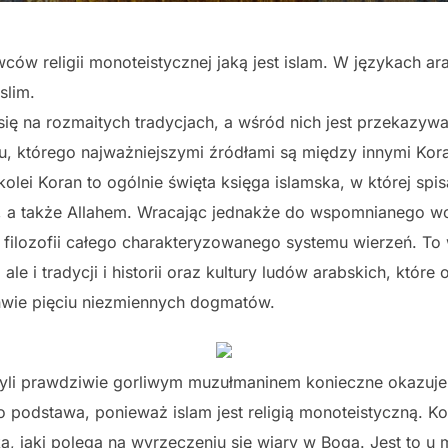
ów religii monoteistycznej jaką jest islam. W językach ar
slim.
ię na rozmaitych tradycjach, a wśród nich jest przekazywa
, którego najważniejszymi źródłami są między innymi Kor
lei Koran to ogólnie święta księga islamska, w której spisa
 a także Allahem. Wracając jednakże do wspomnianego wcz
lozofii całego charakteryzowanego systemu wierzeń. To w
i, ale i tradycji i historii oraz kultury ludów arabskich, któr
kanwie pięciu niezmiennych dogmatów.
zyli prawdziwie gorliwym muzułmaninem konieczne okazuje
To podstawa, ponieważ islam jest religią monoteistyczną. K
a, jaki polega na wyrzeczeniu się wiary w Boga. Jest to u