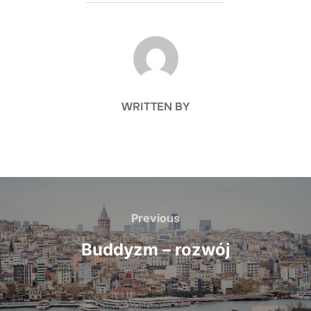
POST AUTHOR
WRITTEN BY
Nawigacja
wpisu
Previous
Previous
Buddyzm – rozwój